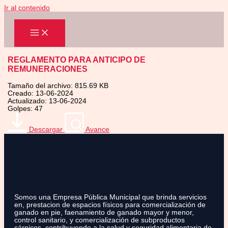
Ir al contenido
REGLAMENTO PARA ANTICIPO DE
REMUNERACIONES
Tamaño del archivo: 815.69 KB
Creado: 13-06-2024
Actualizado: 13-06-2024
Golpes: 47
Descargar
Avance
Somos una Empresa Pública Municipal que brinda servicios
en, prestacion de espacios físicos para comercialización de
ganado en pie, faenamiento de ganado mayor y menor,
control sanitario, y comercialización de subproductos
cárnicos, contribuyendo a la salud y seguridad alimentaria de