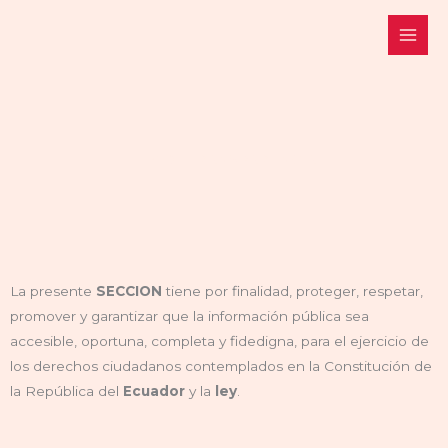
Ir
al
contenido
LEY DE TRANSPARENCIA
La presente
SECCION
tiene por finalidad, proteger, respetar,
promover y garantizar que la información pública sea
accesible, oportuna, completa y fidedigna, para el ejercicio de
los derechos ciudadanos contemplados en la Constitución de
la República del
Ecuador
y la
ley
.