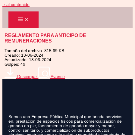
Ir al contenido
REGLAMENTO PARA ANTICIPO DE
REMUNERACIONES
Tamaño del archivo: 815.69 KB
Creado: 13-06-2024
Actualizado: 13-06-2024
Golpes: 49
Descargar
Avance
Somos una Empresa Pública Municipal que brinda servicios
en, prestacion de espacios físicos para comercialización de
ganado en pie, faenamiento de ganado mayor y menor,
control sanitario, y comercialización de subproductos
cárnicos, contribuyendo a la salud y seguridad alimentaria de