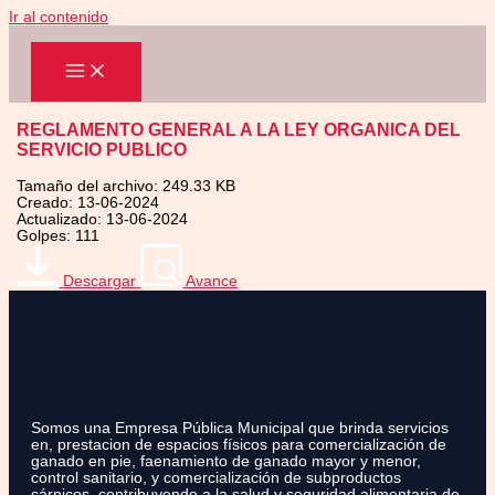
Ir al contenido
REGLAMENTO GENERAL A LA LEY ORGANICA DEL
SERVICIO PUBLICO
Tamaño del archivo: 249.33 KB
Creado: 13-06-2024
Actualizado: 13-06-2024
Golpes: 111
Descargar
Avance
Somos una Empresa Pública Municipal que brinda servicios
en, prestacion de espacios físicos para comercialización de
ganado en pie, faenamiento de ganado mayor y menor,
control sanitario, y comercialización de subproductos
cárnicos, contribuyendo a la salud y seguridad alimentaria de