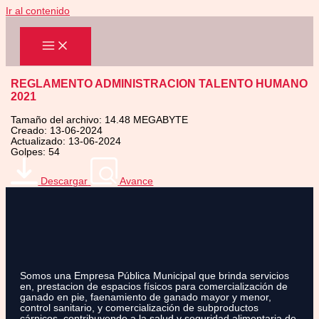
Ir al contenido
REGLAMENTO ADMINISTRACION TALENTO HUMANO
2021
Tamaño del archivo: 14.48 MEGABYTE
Creado: 13-06-2024
Actualizado: 13-06-2024
Golpes: 54
Descargar
Avance
Somos una Empresa Pública Municipal que brinda servicios
en, prestacion de espacios físicos para comercialización de
ganado en pie, faenamiento de ganado mayor y menor,
control sanitario, y comercialización de subproductos
cárnicos, contribuyendo a la salud y seguridad alimentaria de