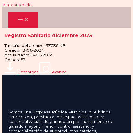
Ir al contenido
Registro Sanitario diciembre 2023
Tamaño del archivo: 337.36 KB
Creado: 13-06-2024
Actualizado: 13-06-2024
Golpes: 53
Descargar
Avance
Somos una Empresa Pública Municipal que brinda
servicios en, prestacion de espacios físicos para
comercialización de ganado en pie, faenamiento de
ganado mayor y menor, control sanitario, y
comercialización de subproductos cárnicos,