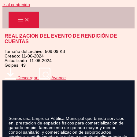
Ir al contenido
REALIZACIÓN DEL EVENTO DE RENDICIÓN DE
CUENTAS
Tamaño del archivo: 509.09 KB
Creado: 11-06-2024
Actualizado: 11-06-2024
Golpes: 49
Descargar
Avance
Somos una Empresa Pública Municipal que brinda servicios
en, prestacion de espacios físicos para comercialización de
ganado en pie, faenamiento de ganado mayor y menor,
control sanitario, y comercialización de subproductos
cárnicos, contribuyendo a la salud y seguridad alimentaria de