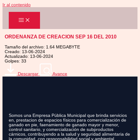
Ir al contenido
ORDENANZA DE CREACION SEP 16 DEL 2010
Tamaño del archivo: 1.64 MEGABYTE
Creado: 13-06-2024
Actualizado: 13-06-2024
Golpes: 33
Descargar
Avance
Somos una Empresa Pública Municipal que brinda servicios
en, prestacion de espacios físicos para comercialización de
ganado en pie, faenamiento de ganado mayor y menor,
control sanitario, y comercialización de subproductos
cárnicos, contribuyendo a la salud y seguridad alimentaria de
la comunidad, con responsabilidad social y ambiental.