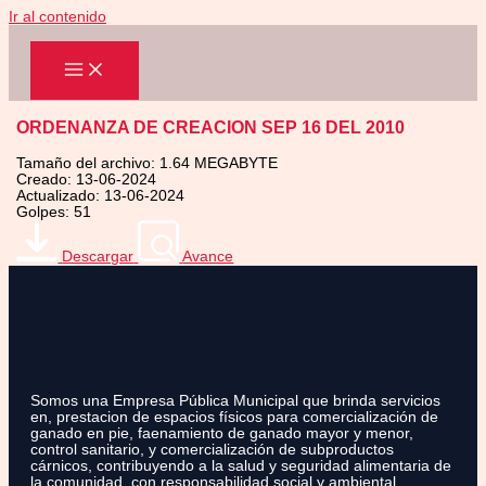
Ir al contenido
ORDENANZA DE CREACION SEP 16 DEL 2010
Tamaño del archivo: 1.64 MEGABYTE
Creado: 13-06-2024
Actualizado: 13-06-2024
Golpes: 51
Descargar
Avance
Somos una Empresa Pública Municipal que brinda servicios
en, prestacion de espacios físicos para comercialización de
ganado en pie, faenamiento de ganado mayor y menor,
control sanitario, y comercialización de subproductos
cárnicos, contribuyendo a la salud y seguridad alimentaria de
la comunidad, con responsabilidad social y ambiental.