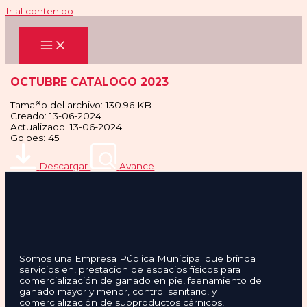
Ir al contenido
OCTUBRE CATALOGO 2023
Tamaño del archivo: 130.96 KB
Creado: 13-06-2024
Actualizado: 13-06-2024
Golpes: 45
Descargar
Avance
Somos una Empresa Pública Municipal que brinda
servicios en, prestacion de espacios físicos para
comercialización de ganado en pie, faenamiento de
ganado mayor y menor, control sanitario, y
comercialización de subproductos cárnicos,