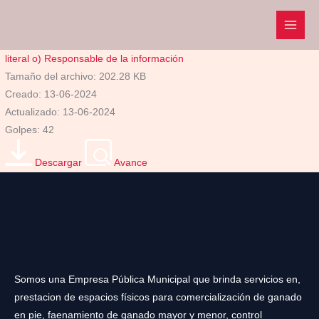
Ir
al
contenido
literal o) Responsable de la información
Tamaño del archivo: 202.28 KB
Creado: 13-06-2024
Actualizado: 13-06-2024
Golpes: 42
Descargar
Avance
Somos una Empresa Pública Municipal que brinda servicios en,
prestacion de espacios físicos para comercialización de ganado
en pie, faenamiento de ganado mayor y menor, control