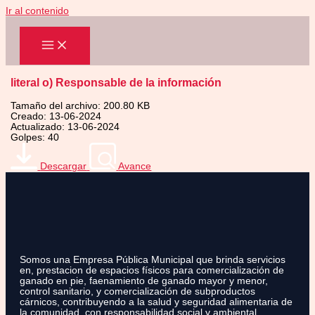
Ir al contenido
literal o) Responsable de la información
Tamaño del archivo: 200.80 KB
Creado: 13-06-2024
Actualizado: 13-06-2024
Golpes: 40
Descargar
Avance
Somos una Empresa Pública Municipal que brinda servicios
en, prestacion de espacios físicos para comercialización de
ganado en pie, faenamiento de ganado mayor y menor,
control sanitario, y comercialización de subproductos
cárnicos, contribuyendo a la salud y seguridad alimentaria de
la comunidad, con responsabilidad social y ambiental.