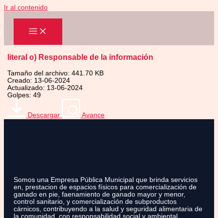
Ir al contenido
literal o) Responsable de la información
Tamaño del archivo: 441.70 KB
Creado: 13-06-2024
Actualizado: 13-06-2024
Golpes: 49
Descargar
Avance
Somos una Empresa Pública Municipal que brinda servicios
en, prestacion de espacios físicos para comercialización de
ganado en pie, faenamiento de ganado mayor y menor,
control sanitario, y comercialización de subproductos
cárnicos, contribuyendo a la salud y seguridad alimentaria de
la comunidad, con responsabilidad social y ambiental.