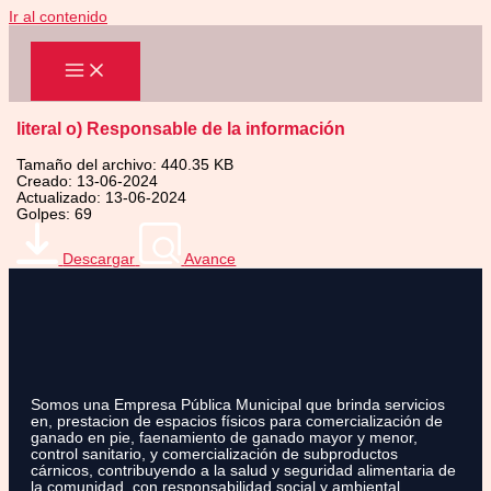
Ir al contenido
literal o) Responsable de la información
Tamaño del archivo: 440.35 KB
Creado: 13-06-2024
Actualizado: 13-06-2024
Golpes: 69
Descargar
Avance
Somos una Empresa Pública Municipal que brinda servicios
en, prestacion de espacios físicos para comercialización de
ganado en pie, faenamiento de ganado mayor y menor,
control sanitario, y comercialización de subproductos
cárnicos, contribuyendo a la salud y seguridad alimentaria de
la comunidad, con responsabilidad social y ambiental.