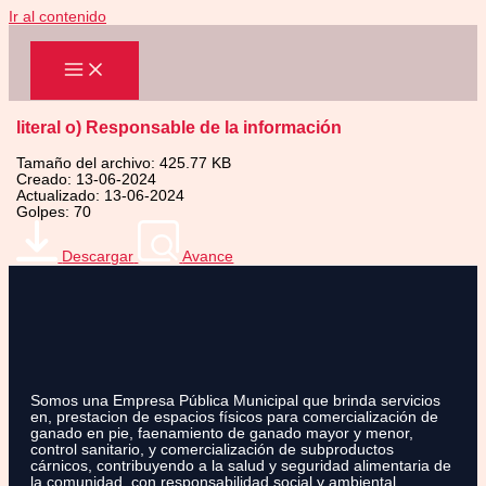
Ir al contenido
literal o) Responsable de la información
Tamaño del archivo: 425.77 KB
Creado: 13-06-2024
Actualizado: 13-06-2024
Golpes: 70
Descargar
Avance
Somos una Empresa Pública Municipal que brinda servicios
en, prestacion de espacios físicos para comercialización de
ganado en pie, faenamiento de ganado mayor y menor,
control sanitario, y comercialización de subproductos
cárnicos, contribuyendo a la salud y seguridad alimentaria de
la comunidad, con responsabilidad social y ambiental.