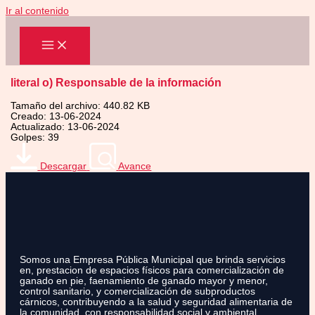
Ir al contenido
literal o) Responsable de la información
Tamaño del archivo: 440.82 KB
Creado: 13-06-2024
Actualizado: 13-06-2024
Golpes: 39
Descargar
Avance
Somos una Empresa Pública Municipal que brinda servicios
en, prestacion de espacios físicos para comercialización de
ganado en pie, faenamiento de ganado mayor y menor,
control sanitario, y comercialización de subproductos
cárnicos, contribuyendo a la salud y seguridad alimentaria de
la comunidad, con responsabilidad social y ambiental.