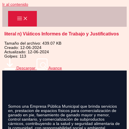
Ir al contenido
literal n) Viáticos Informes de Trabajo y Justificativos
Tamaño del archivo: 439.07 KB
Creado: 12-06-2024
Actualizado: 12-06-2024
Golpes: 113
Descargar
Avance
Somos una Empresa Pública Municipal que brinda servicios
en, prestacion de espacios físicos para comercialización de
ganado en pie, faenamiento de ganado mayor y menor,
control sanitario, y comercialización de subproductos
cárnicos, contribuyendo a la salud y seguridad alimentaria de
la comunidad, con responsabilidad social y ambiental.