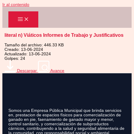
Ir al contenido
literal n) Viáticos Informes de Trabajo y Justificativos
Tamaño del archivo: 446.33 KB
Creado: 13-06-2024
Actualizado: 13-06-2024
Golpes: 24
Descargar
Avance
Somos una Empresa Pública Municipal que brinda servicios
en, prestacion de espacios físicos para comercialización de
ganado en pie, faenamiento de ganado mayor y menor,
control sanitario, y comercialización de subproductos
cárnicos, contribuyendo a la salud y seguridad alimentaria de
la comunidad, con responsabilidad social y ambiental.