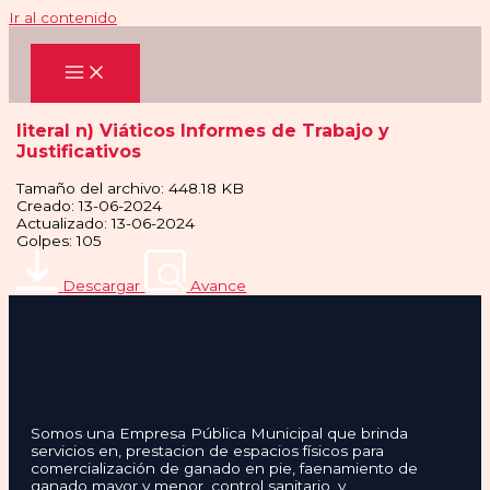
Ir al contenido
literal n) Viáticos Informes de Trabajo y
Justificativos
Tamaño del archivo: 448.18 KB
Creado: 13-06-2024
Actualizado: 13-06-2024
Golpes: 105
Descargar
Avance
Somos una Empresa Pública Municipal que brinda
servicios en, prestacion de espacios físicos para
comercialización de ganado en pie, faenamiento de
ganado mayor y menor, control sanitario, y