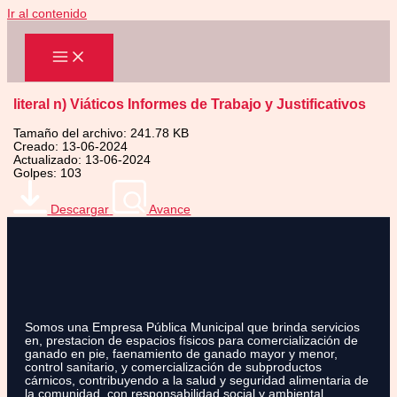
Ir al contenido
literal n) Viáticos Informes de Trabajo y Justificativos
Tamaño del archivo: 241.78 KB
Creado: 13-06-2024
Actualizado: 13-06-2024
Golpes: 103
Descargar
Avance
Somos una Empresa Pública Municipal que brinda servicios
en, prestacion de espacios físicos para comercialización de
ganado en pie, faenamiento de ganado mayor y menor,
control sanitario, y comercialización de subproductos
cárnicos, contribuyendo a la salud y seguridad alimentaria de
la comunidad, con responsabilidad social y ambiental.