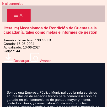
Ir al contenido
literal m) Mecanismos de Rendición de Cuentas a la
ciudadanía, tales como metas e informes de gestión
Tamaño del archivo: 190.46 KB
Creado: 13-06-2024
Actualizado: 13-06-2024
Golpes: 44
Descargar
Avance
Somos una Empresa Pública Municipal que brinda servicios
en, prestacion de espacios físicos para comercialización de
ganado en pie, faenamiento de ganado mayor y menor,
control sanitario, y comercialización de subproductos
cárnicos, contribuyendo a la salud y seguridad alimentaria de