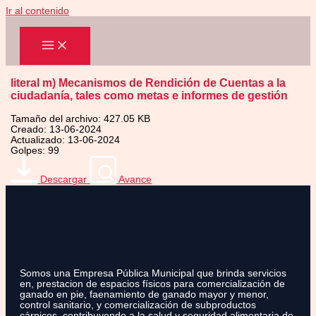
Ir al contenido
literal m) Mecanismos de Rendición de Cuentas a la
ciudadanía, tales como metas e informes de gestión
Tamaño del archivo: 427.05 KB
Creado: 13-06-2024
Actualizado: 13-06-2024
Golpes: 99
Descargar
Avance
Somos una Empresa Pública Municipal que brinda servicios
en, prestacion de espacios físicos para comercialización de
ganado en pie, faenamiento de ganado mayor y menor,
control sanitario, y comercialización de subproductos
cárnicos, contribuyendo a la salud y seguridad alimentaria de