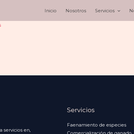
Inicio
Nosotros
Servicios
No
s
Servicios
Faenamiento de especies
servicios en,
Comercialización de ganado