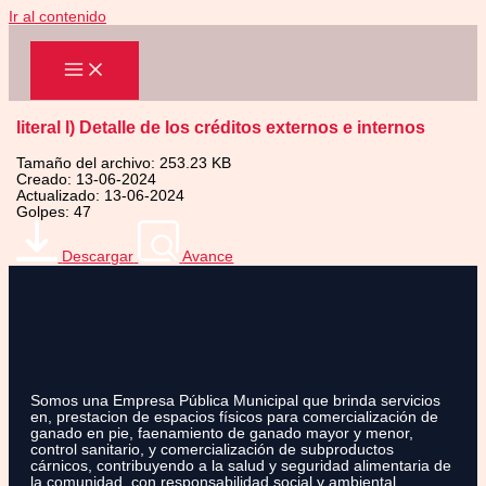
Ir al contenido
literal l) Detalle de los créditos externos e internos
Tamaño del archivo: 253.23 KB
Creado: 13-06-2024
Actualizado: 13-06-2024
Golpes: 47
Descargar
Avance
Somos una Empresa Pública Municipal que brinda servicios
en, prestacion de espacios físicos para comercialización de
ganado en pie, faenamiento de ganado mayor y menor,
control sanitario, y comercialización de subproductos
cárnicos, contribuyendo a la salud y seguridad alimentaria de
la comunidad, con responsabilidad social y ambiental.