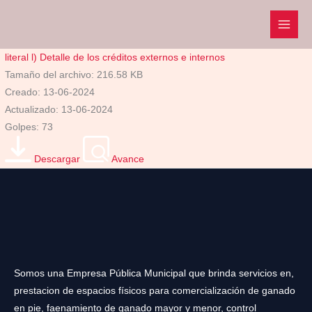
Ir
al
contenido
literal l) Detalle de los créditos externos e internos
Tamaño del archivo: 216.58 KB
Creado: 13-06-2024
Actualizado: 13-06-2024
Golpes: 73
Descargar
Avance
Somos una Empresa Pública Municipal que brinda servicios en,
prestacion de espacios físicos para comercialización de ganado
en pie, faenamiento de ganado mayor y menor, control