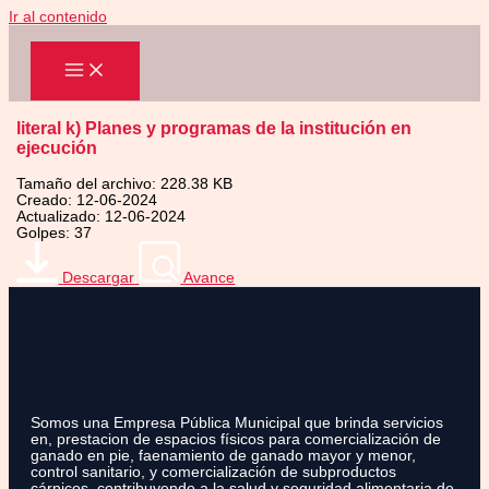
Ir al contenido
literal k) Planes y programas de la institución en
ejecución
Tamaño del archivo: 228.38 KB
Creado: 12-06-2024
Actualizado: 12-06-2024
Golpes: 37
Descargar
Avance
Somos una Empresa Pública Municipal que brinda servicios
en, prestacion de espacios físicos para comercialización de
ganado en pie, faenamiento de ganado mayor y menor,
control sanitario, y comercialización de subproductos
cárnicos, contribuyendo a la salud y seguridad alimentaria de