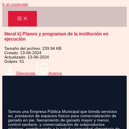
Ir al contenido
literal k) Planes y programas de la institución en
ejecución
Tamaño del archivo: 239.94 KB
Creado: 13-06-2024
Actualizado: 13-06-2024
Golpes: 51
Descargar
Avance
Somos una Empresa Pública Municipal que brinda servicios
en, prestacion de espacios físicos para comercialización de
ganado en pie, faenamiento de ganado mayor y menor,
control sanitario, y comercialización de subproductos
cárnicos, contribuyendo a la salud y seguridad alimentaria de