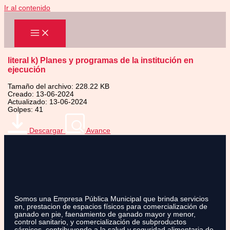
Ir al contenido
literal k) Planes y programas de la institución en
ejecución
Tamaño del archivo: 228.22 KB
Creado: 13-06-2024
Actualizado: 13-06-2024
Golpes: 41
Descargar
Avance
Somos una Empresa Pública Municipal que brinda servicios
en, prestacion de espacios físicos para comercialización de
ganado en pie, faenamiento de ganado mayor y menor,
control sanitario, y comercialización de subproductos
cárnicos, contribuyendo a la salud y seguridad alimentaria de