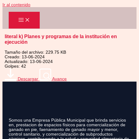
Ir al contenido
literal k) Planes y programas de la institución en
ejecución
Tamaño del archivo: 229.75 KB
Creado: 13-06-2024
Actualizado: 13-06-2024
Golpes: 42
Descargar
Avance
Somos una Empresa Pública Municipal que brinda servicios
en, prestacion de espacios físicos para comercialización de
ganado en pie, faenamiento de ganado mayor y menor,
control sanitario, y comercialización de subproductos
cárnicos, contribuyendo a la salud y seguridad alimentaria de