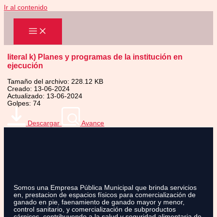
Ir al contenido
literal k) Planes y programas de la institución en
ejecución
Tamaño del archivo: 228.12 KB
Creado: 13-06-2024
Actualizado: 13-06-2024
Golpes: 74
Descargar
Avance
Somos una Empresa Pública Municipal que brinda servicios
en, prestacion de espacios físicos para comercialización de
ganado en pie, faenamiento de ganado mayor y menor,
control sanitario, y comercialización de subproductos
cárnicos, contribuyendo a la salud y seguridad alimentaria de