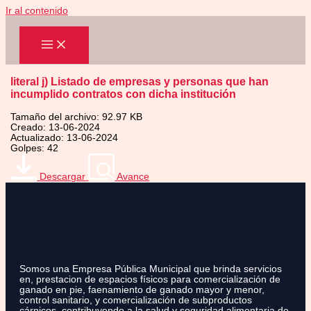
Ir al contenido
literal j) Listado de empresas y personas que han
incumplido contratos con dicha institución
Tamaño del archivo: 92.97 KB
Creado: 13-06-2024
Actualizado: 13-06-2024
Golpes: 42
Descargar
Avance
Somos una Empresa Pública Municipal que brinda servicios
en, prestacion de espacios físicos para comercialización de
ganado en pie, faenamiento de ganado mayor y menor,
control sanitario, y comercialización de subproductos
cárnicos, contribuyendo a la salud y seguridad alimentaria de