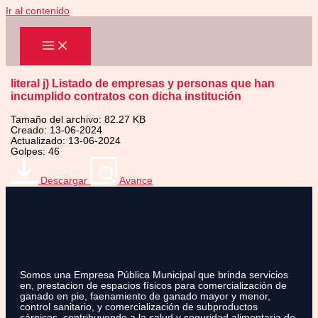
Ir al contenido
literal j) Listado de empresas y personas que han
incumplido contratos con dicha institución
Tamaño del archivo: 82.27 KB
Creado: 13-06-2024
Actualizado: 13-06-2024
Golpes: 46
Descargar
Avance
Somos una Empresa Pública Municipal que brinda servicios
en, prestacion de espacios físicos para comercialización de
ganado en pie, faenamiento de ganado mayor y menor,
control sanitario, y comercialización de subproductos
cárnicos, contribuyendo a la salud y seguridad alimentaria de