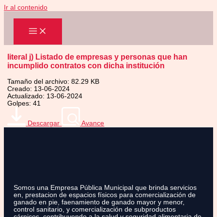
Ir al contenido
literal j) Listado de empresas y personas que han
incumplido contratos con dicha institución
Tamaño del archivo: 82.29 KB
Creado: 13-06-2024
Actualizado: 13-06-2024
Golpes: 41
Descargar
Avance
Somos una Empresa Pública Municipal que brinda servicios
en, prestacion de espacios físicos para comercialización de
ganado en pie, faenamiento de ganado mayor y menor,
control sanitario, y comercialización de subproductos
cárnicos, contribuyendo a la salud y seguridad alimentaria de