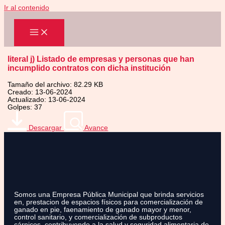
Ir al contenido
literal j) Listado de empresas y personas que han
incumplido contratos con dicha institución
Tamaño del archivo: 82.29 KB
Creado: 13-06-2024
Actualizado: 13-06-2024
Golpes: 37
Descargar
Avance
Somos una Empresa Pública Municipal que brinda servicios
en, prestacion de espacios físicos para comercialización de
ganado en pie, faenamiento de ganado mayor y menor,
control sanitario, y comercialización de subproductos
cárnicos, contribuyendo a la salud y seguridad alimentaria de