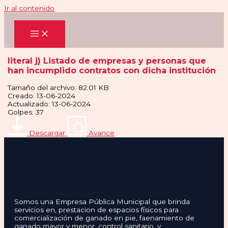
Ir al contenido
literal j) Listado de empresas y personas que
han incumplido contratos con dicha institución
Tamaño del archivo: 82.01 KB
Creado: 13-06-2024
Actualizado: 13-06-2024
Golpes: 37
Descargar
Avance
Somos una Empresa Pública Municipal que brinda
servicios en, prestacion de espacios físicos para
comercialización de ganado en pie, faenamiento de
ganado mayor y menor, control sanitario, y