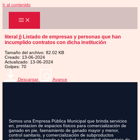
Ir al contenido
literal j) Listado de empresas y personas que han
incumplido contratos con dicha institución
Tamaño del archivo: 82.02 KB
Creado: 13-06-2024
Actualizado: 13-06-2024
Golpes: 70
Descargar
Avance
Somos una Empresa Pública Municipal que brinda servicios
en, prestacion de espacios físicos para comercialización de
ganado en pie, faenamiento de ganado mayor y menor,
control sanitario, y comercialización de subproductos
cárnicos, contribuyendo a la salud y seguridad alimentaria de