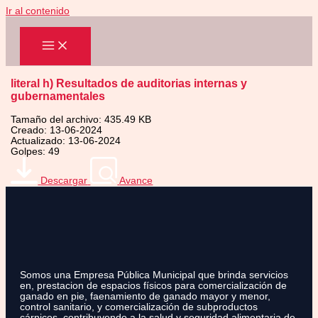
Ir al contenido
literal h) Resultados de auditorias internas y
gubernamentales
Tamaño del archivo: 435.49 KB
Creado: 13-06-2024
Actualizado: 13-06-2024
Golpes: 49
Descargar
Avance
Somos una Empresa Pública Municipal que brinda servicios
en, prestacion de espacios físicos para comercialización de
ganado en pie, faenamiento de ganado mayor y menor,
control sanitario, y comercialización de subproductos
cárnicos, contribuyendo a la salud y seguridad alimentaria de