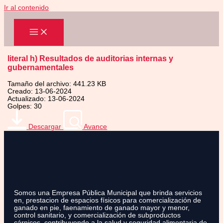
Ir al contenido
literal h) Resultados de auditorias internas y
gubernamentales
Tamaño del archivo: 441.23 KB
Creado: 13-06-2024
Actualizado: 13-06-2024
Golpes: 30
Descargar
Avance
Somos una Empresa Pública Municipal que brinda servicios
en, prestacion de espacios físicos para comercialización de
ganado en pie, faenamiento de ganado mayor y menor,
control sanitario, y comercialización de subproductos
cárnicos, contribuyendo a la salud y seguridad alimentaria de