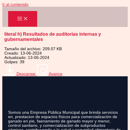
Ir al contenido
literal h) Resultados de auditorias internas y
gubernamentales
Tamaño del archivo: 209.07 KB
Creado: 13-06-2024
Actualizado: 13-06-2024
Golpes: 39
Descargar
Avance
Somos una Empresa Pública Municipal que brinda servicios
en, prestacion de espacios físicos para comercialización de
ganado en pie, faenamiento de ganado mayor y menor,
control sanitario, y comercialización de subproductos
cárnicos, contribuyendo a la salud y seguridad alimentaria de