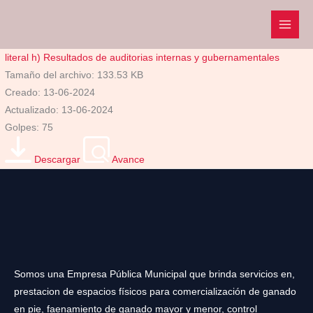
Ir
al
contenido
literal h) Resultados de auditorias internas y gubernamentales
Tamaño del archivo: 133.53 KB
Creado: 13-06-2024
Actualizado: 13-06-2024
Golpes: 75
Descargar
Avance
Somos una Empresa Pública Municipal que brinda servicios en,
prestacion de espacios físicos para comercialización de ganado
en pie, faenamiento de ganado mayor y menor, control