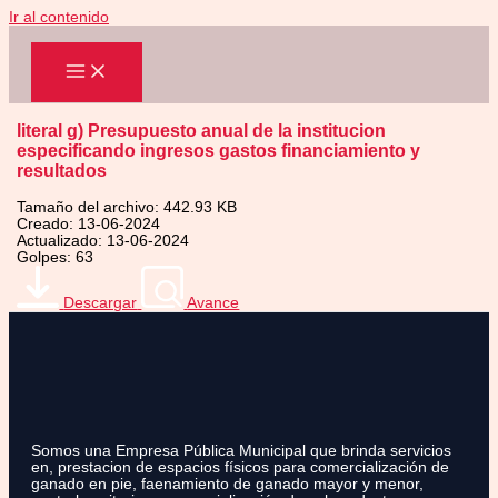
Ir al contenido
literal g) Presupuesto anual de la institucion
especificando ingresos gastos financiamiento y
resultados
Tamaño del archivo: 442.93 KB
Creado: 13-06-2024
Actualizado: 13-06-2024
Golpes: 63
Descargar
Avance
Somos una Empresa Pública Municipal que brinda servicios
en, prestacion de espacios físicos para comercialización de
ganado en pie, faenamiento de ganado mayor y menor,