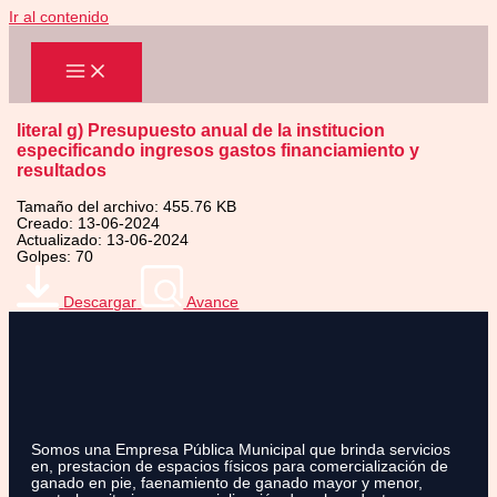
Ir al contenido
literal g) Presupuesto anual de la institucion
especificando ingresos gastos financiamiento y
resultados
Tamaño del archivo: 455.76 KB
Creado: 13-06-2024
Actualizado: 13-06-2024
Golpes: 70
Descargar
Avance
Somos una Empresa Pública Municipal que brinda servicios
en, prestacion de espacios físicos para comercialización de
ganado en pie, faenamiento de ganado mayor y menor,