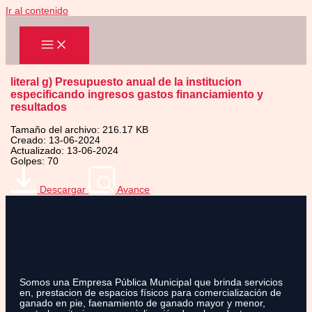
Ir al contenido
literal g) Presupuesto anual de la institucion
especificando ingresos gastos financiamiento y
resultados
Tamaño del archivo: 216.17 KB
Creado: 13-06-2024
Actualizado: 13-06-2024
Golpes: 70
Descargar
Avance
Somos una Empresa Pública Municipal que brinda servicios
en, prestacion de espacios físicos para comercialización de
ganado en pie, faenamiento de ganado mayor y menor,