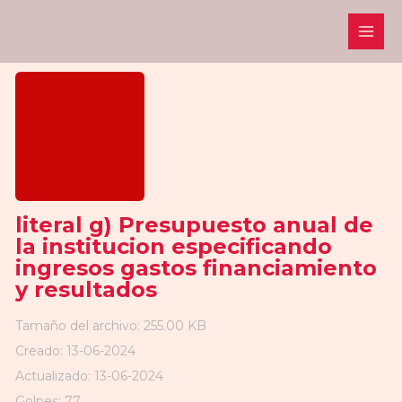
Ir
al
contenido
literal g) Presupuesto anual de
la institucion especificando
ingresos gastos financiamiento
y resultados
Tamaño del archivo: 255.00 KB
Creado: 13-06-2024
Actualizado: 13-06-2024
Golpes: 77