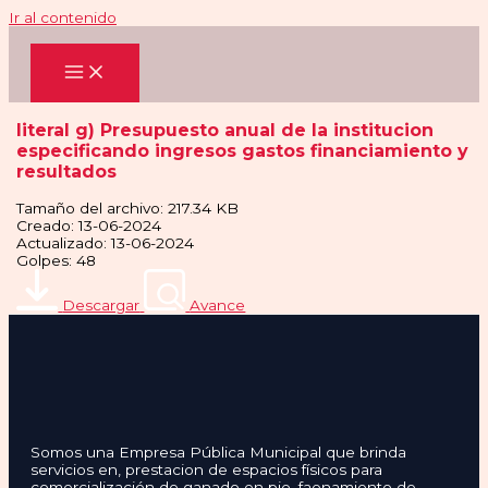
Ir al contenido
literal g) Presupuesto anual de la institucion
especificando ingresos gastos financiamiento y
resultados
Tamaño del archivo: 217.34 KB
Creado: 13-06-2024
Actualizado: 13-06-2024
Golpes: 48
Descargar
Avance
Somos una Empresa Pública Municipal que brinda
servicios en, prestacion de espacios físicos para
comercialización de ganado en pie, faenamiento de