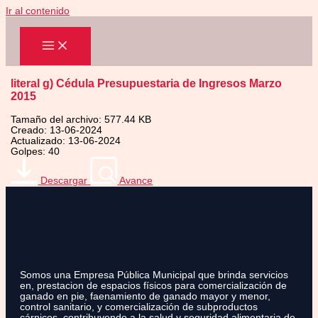
Ir al contenido
literal g) Cédula Presupuestaria de Ingresos Marzo
2015
Tamaño del archivo: 577.44 KB
Creado: 13-06-2024
Actualizado: 13-06-2024
Golpes: 40
Descargar
Avance
Somos una Empresa Pública Municipal que brinda servicios
en, prestacion de espacios físicos para comercialización de
ganado en pie, faenamiento de ganado mayor y menor,
control sanitario, y comercialización de subproductos
cárnicos, contribuyendo a la salud y seguridad alimentaria de