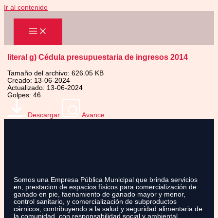
Ir al contenido
literal g) Cédula presupuestaria de ingresos 2014
Tamaño del archivo: 626.05 KB
Creado: 13-06-2024
Actualizado: 13-06-2024
Golpes: 46
Descargar
Avance
Somos una Empresa Pública Municipal que brinda servicios
en, prestacion de espacios físicos para comercialización de
ganado en pie, faenamiento de ganado mayor y menor,
control sanitario, y comercialización de subproductos
cárnicos, contribuyendo a la salud y seguridad alimentaria de
la comunidad, con responsabilidad social y ambiental.