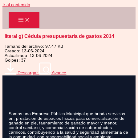
Ir al contenido
literal g) Cédula presupuestaria de gastos 2014
Tamaño del archivo: 97.47 KB
Creado: 13-06-2024
Actualizado: 13-06-2024
Golpes: 37
Descargar
Avance
Somos una Empresa Pública Municipal que brinda servicios
en, prestacion de espacios físicos para comercialización de
ganado en pie, faenamiento de ganado mayor y menor,
control sanitario, y comercialización de subproductos
cárnicos, contribuyendo a la salud y seguridad alimentaria de
la comunidad, con responsabilidad social y ambiental.