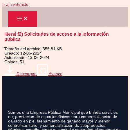
Ir al contenido
literal f2) Solicitudes de acceso a la información
pública
Tamaño del archivo: 356.81 KB
Creado: 12-06-2024
Actualizado: 12-06-2024
Golpes: 51
Descargar
Avance
Somos una Empresa Pública Municipal que brinda servicios
en, prestacion de espacios físicos para comercialización de
ganado en pie, faenamiento de ganado mayor y menor,
control sanitario, y comercialización de subproductos
cárnicos, contribuyendo a la salud y seguridad alimentaria de