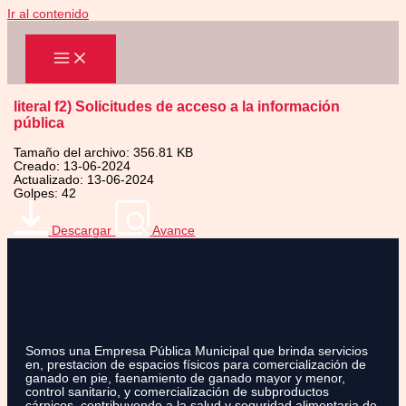
Ir al contenido
literal f2) Solicitudes de acceso a la información
pública
Tamaño del archivo: 356.81 KB
Creado: 13-06-2024
Actualizado: 13-06-2024
Golpes: 42
Descargar
Avance
Somos una Empresa Pública Municipal que brinda servicios
en, prestacion de espacios físicos para comercialización de
ganado en pie, faenamiento de ganado mayor y menor,
control sanitario, y comercialización de subproductos
cárnicos, contribuyendo a la salud y seguridad alimentaria de